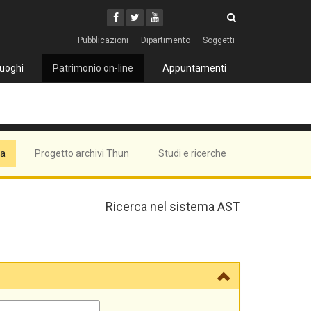
Cerca
Youtube
Facebook
Twitter
Cerca
Pubblicazioni
Dipartimento
Soggetti
uoghi
Patrimonio on-line
Appuntamenti
ma
Progetto archivi Thun
Studi e ricerche
Ricerca nel sistema AST