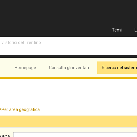
Temi
L
vi storici del Trentino
Homepage
Consulta gli inventari
Ricerca nel siste
Per area geografica
ERCA