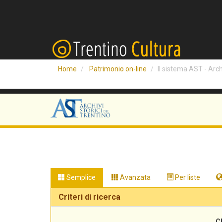
Home
Patrimonio on-line
Il sistema AST - Archi
Semplice
Avanzata
Per liste
Criteri di ricerca
C