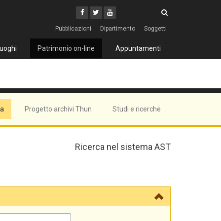
Cerca
Youtube
Facebook
Twitter
Cerca
Pubblicazioni
Dipartimento
Soggetti
uoghi
Patrimonio on-line
Appuntamenti
ma
Progetto archivi Thun
Studi e ricerche
Ricerca nel sistema AST