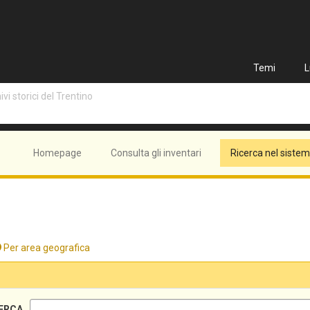
Temi
L
vi storici del Trentino
Homepage
Consulta gli inventari
Ricerca nel siste
Per area geografica
ERCA