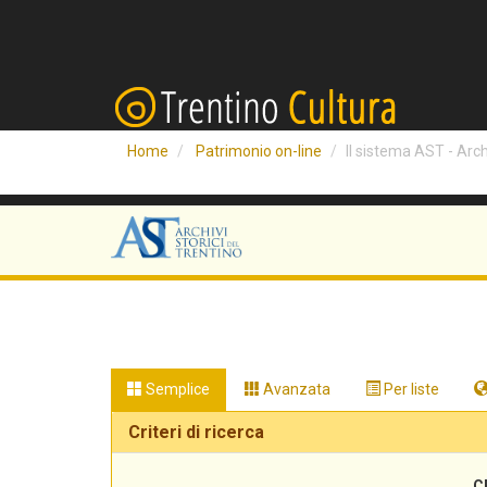
Home
Patrimonio on-line
Il sistema AST - Archi
Semplice
Avanzata
Per liste
Criteri di ricerca
C