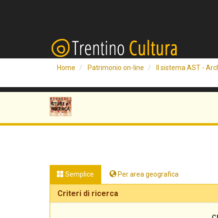
Home
Patrimonio on-line
Il sistema AST - Arch
Semplice
Per area geografica
Criteri di ricerca
C