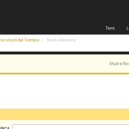
Temi
L
ivi storici del Trentino
Studi e Ricerche
Studi e Ri
ERCA