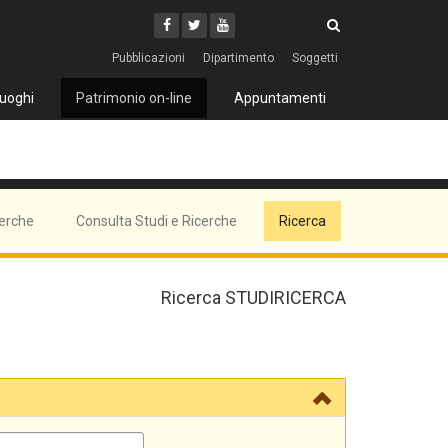
Cerca
Youtube
Facebook
Twitter
Cerca
Pubblicazioni
Dipartimento
Soggetti
uoghi
Patrimonio on-line
Appuntamenti
cerche
Consulta Studi e Ricerche
Ricerca
Ricerca STUDIRICERCA