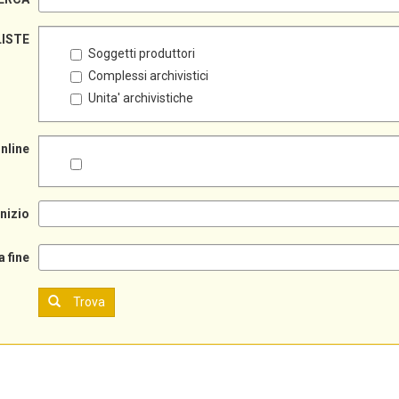
LISTE
Soggetti produttori
Complessi archivistici
Unita' archivistiche
online
inizio
a fine
Trova