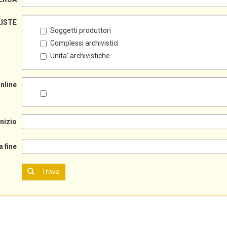
LISTE
Soggetti produttori
Complessi archivistici
Unita' archivistiche
online
inizio
a fine
Trova