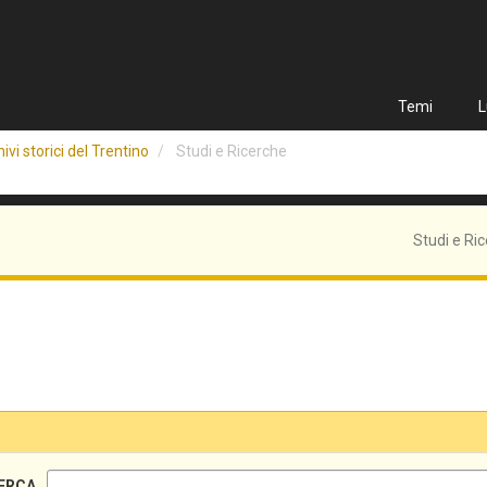
Temi
L
ivi storici del Trentino
Studi e Ricerche
Studi e Ri
ERCA