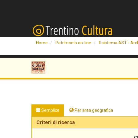
Home
Patrimonio on-line
Il sistema AST - Arch
Semplice
Per area geografica
Criteri di ricerca
C