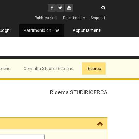
Cerca
Youtube
Facebook
Twitter
Cerca
Pubblicazioni
Dipartimento
Soggetti
uoghi
Patrimonio on-line
Appuntamenti
cerche
Consulta Studi e Ricerche
Ricerca
Ricerca STUDIRICERCA