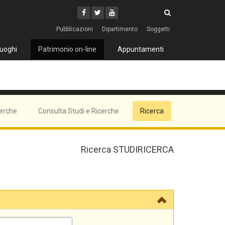
Cerca
Youtube
Facebook
Twitter
Cerca
Pubblicazioni
Dipartimento
Soggetti
uoghi
Patrimonio on-line
Appuntamenti
cerche
Consulta Studi e Ricerche
Ricerca
Ricerca STUDIRICERCA