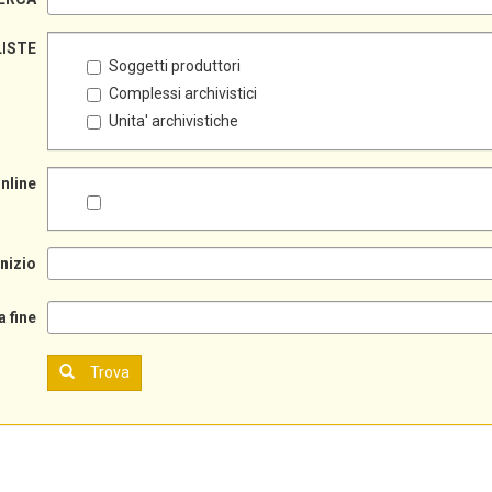
LISTE
Soggetti produttori
Complessi archivistici
Unita' archivistiche
online
inizio
a fine
Trova