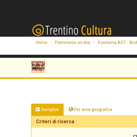
Home
Patrimonio on-line
Il sistema AST - Arch
Semplice
Per area geografica
Criteri di ricerca
C