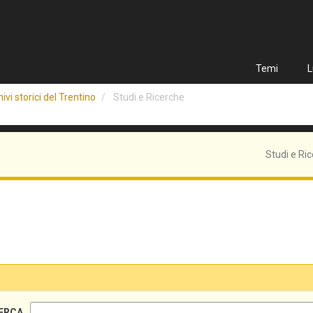
Temi
L
ivi storici del Trentino
Studi e Ricerche
Studi e Ri
ERCA