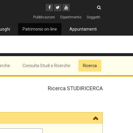
Cerca
Youtube
Facebook
Twitter
Cerca
Pubblicazioni
Dipartimento
Soggetti
uoghi
Patrimonio on-line
Appuntamenti
cerche
Consulta Studi e Ricerche
Ricerca
Ricerca STUDIRICERCA