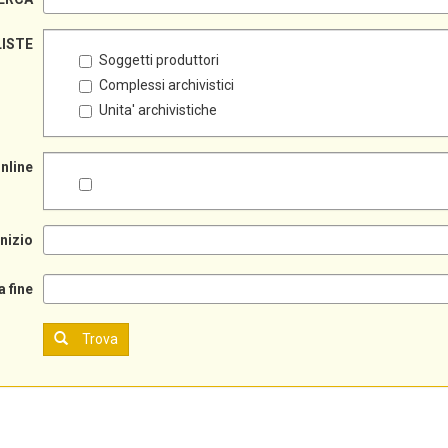
LISTE
Soggetti produttori
Complessi archivistici
Unita' archivistiche
online
inizio
a fine
Trova