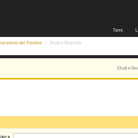
Temi
L
ivi storici del Trentino
Studi e Ricerche
Studi e Ri
ERCA