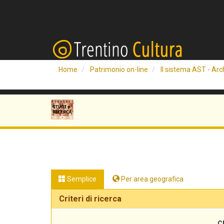
Home
Patrimonio on-line
Il sistema AST - Arch
Semplice
Per area geografica
Criteri di ricerca
C