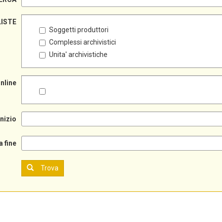
LISTE
Soggetti produttori
Complessi archivistici
Unita' archivistiche
online
inizio
a fine
Trova