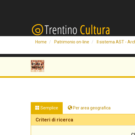
Home
Patrimonio on-line
Il sistema AST - Arch
Semplice
Per area geografica
Criteri di ricerca
C