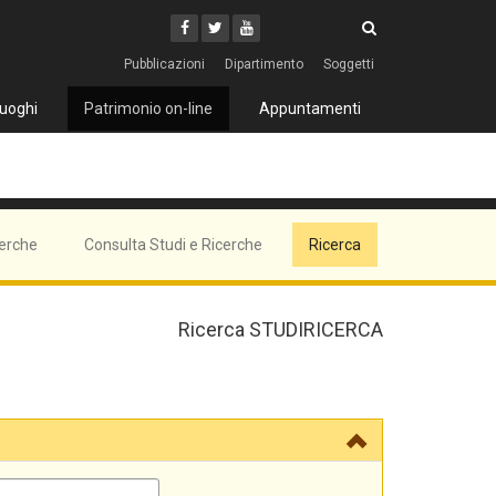
Cerca
Youtube
Facebook
Twitter
Cerca
Pubblicazioni
Dipartimento
Soggetti
uoghi
Patrimonio on-line
Appuntamenti
cerche
Consulta Studi e Ricerche
Ricerca
Ricerca STUDIRICERCA