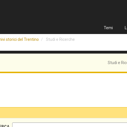
Temi
L
ivi storici del Trentino
Studi e Ricerche
Studi e Ri
ERCA