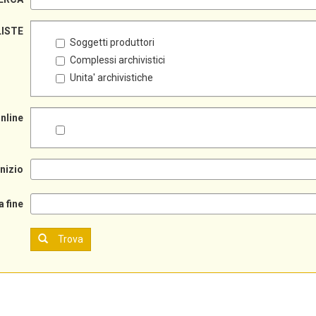
LISTE
Soggetti produttori
Complessi archivistici
Unita' archivistiche
online
inizio
a fine
Trova