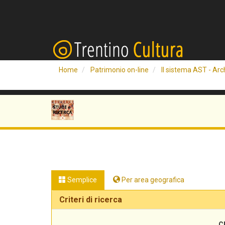
Home
Patrimonio on-line
Il sistema AST - Arch
Semplice
Per area geografica
Criteri di ricerca
C