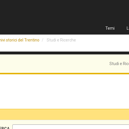
Temi
L
ivi storici del Trentino
Studi e Ricerche
Studi e Ri
ERCA