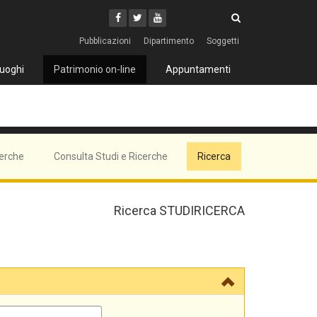
Cerca
Youtube
Facebook
Twitter
Cerca
Pubblicazioni
Dipartimento
Soggetti
uoghi
Patrimonio on-line
Appuntamenti
cerche
Consulta Studi e Ricerche
Ricerca
Ricerca STUDIRICERCA