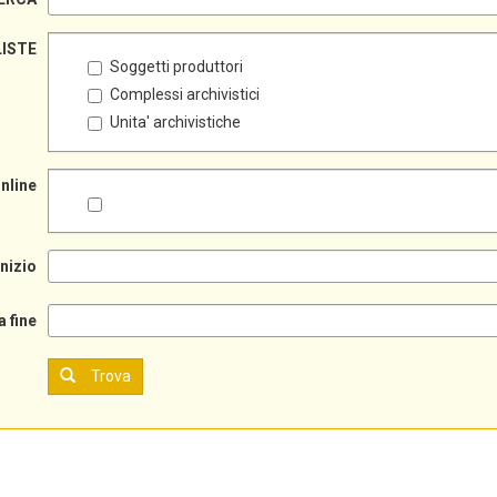
LISTE
Soggetti produttori
Complessi archivistici
Unita' archivistiche
online
inizio
a fine
Trova