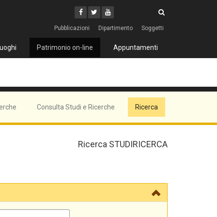
Cerca
Youtube
Facebook
Twitter
Cerca
Pubblicazioni
Dipartimento
Soggetti
uoghi
Patrimonio on-line
Appuntamenti
cerche
Consulta Studi e Ricerche
Ricerca
Ricerca STUDIRICERCA