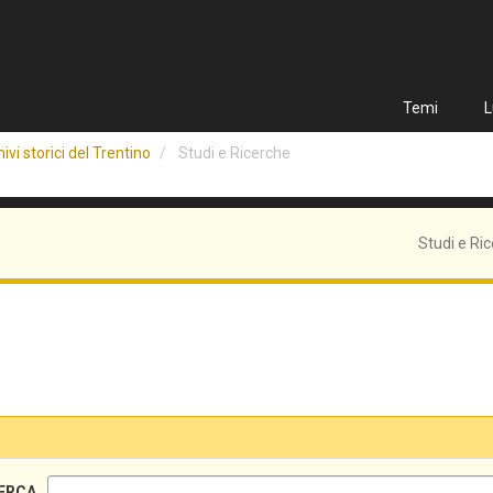
Temi
L
ivi storici del Trentino
Studi e Ricerche
Studi e Ri
ERCA