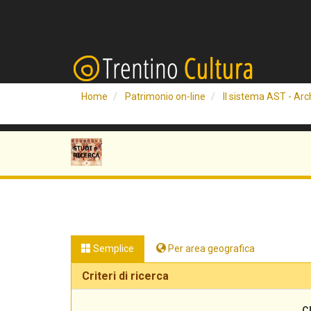
Home
Patrimonio on-line
Il sistema AST - Arch
Semplice
Per area geografica
Criteri di ricerca
C