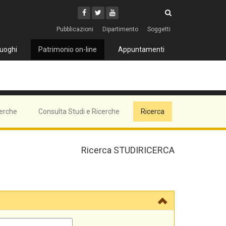
Cerca
Youtube
Facebook
Twitter
Cerca
Pubblicazioni
Dipartimento
Soggetti
uoghi
Patrimonio on-line
Appuntamenti
cerche
Consulta Studi e Ricerche
Ricerca
Ricerca STUDIRICERCA