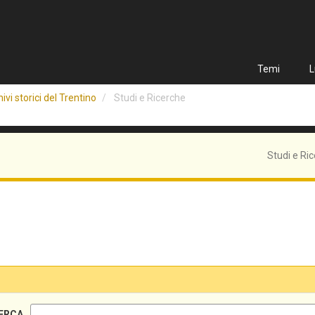
Temi
L
ivi storici del Trentino
Studi e Ricerche
Studi e Ri
ERCA