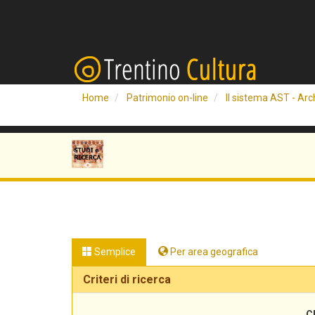
Home
Patrimonio on-line
Il sistema AST - Arch
Semplice
Per area geografica
Criteri di ricerca
C