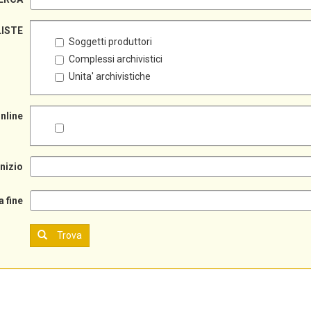
LISTE
Soggetti produttori
Complessi archivistici
Unita' archivistiche
online
inizio
a fine
Trova