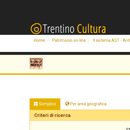
Home
Patrimonio on-line
Il sistema AST - Arch
Semplice
Per area geografica
Criteri di ricerca
C