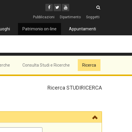
Cerca
Youtube
Facebook
Twitter
Cerca
Pubblicazioni
Dipartimento
Soggetti
uoghi
Patrimonio on-line
Appuntamenti
cerche
Consulta Studi e Ricerche
Ricerca
Ricerca STUDIRICERCA