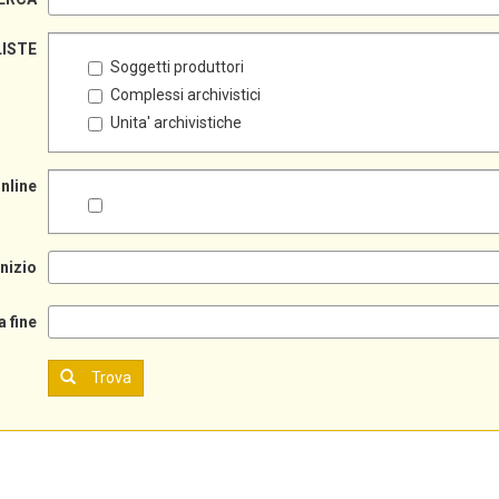
LISTE
Soggetti produttori
Complessi archivistici
Unita' archivistiche
online
inizio
a fine
Trova