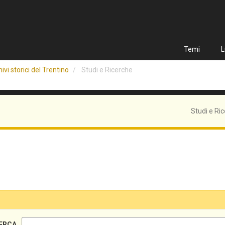
Temi
L
ivi storici del Trentino
Studi e Ricerche
Studi e Ri
ERCA