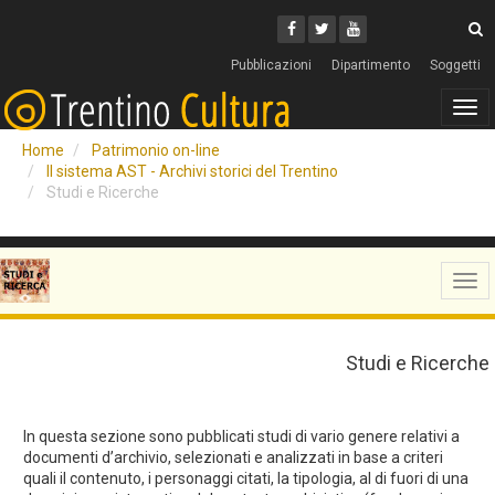
Cerca
Youtube
Facebook
Twitter
C
Pubblicazioni
Dipartimento
Soggetti
Tog
navi
Home
Patrimonio on-line
Il sistema AST - Archivi storici del Trentino
Studi e Ricerche
Tog
navi
Studi e Ricerche
In questa sezione sono pubblicati studi di vario genere relativi a
documenti d’archivio, selezionati e analizzati in base a criteri
quali il contenuto, i personaggi citati, la tipologia, al di fuori di una