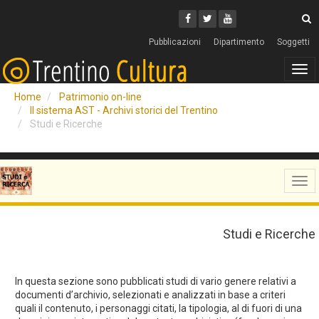
Cerca
Youtube
Facebook
Twitter
C
Pubblicazioni
Dipartimento
Soggetti
Tog
navi
Home
Patrimonio on-line
Il sistema AST - Archivi storici del Trentino
Studi e Ricerche
Tog
navi
Studi e Ricerche
In questa sezione sono pubblicati studi di vario genere relativi a
documenti d’archivio, selezionati e analizzati in base a criteri
quali il contenuto, i personaggi citati, la tipologia, al di fuori di una