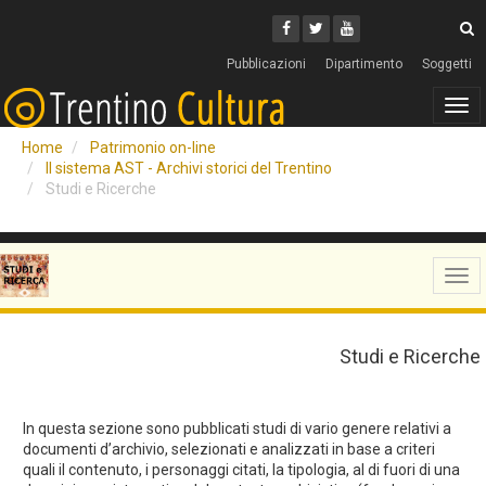
Cerca
Youtube
Facebook
Twitter
C
Pubblicazioni
Dipartimento
Soggetti
Tog
navi
Home
Patrimonio on-line
Il sistema AST - Archivi storici del Trentino
Studi e Ricerche
Tog
navi
Studi e Ricerche
In questa sezione sono pubblicati studi di vario genere relativi a
documenti d’archivio, selezionati e analizzati in base a criteri
quali il contenuto, i personaggi citati, la tipologia, al di fuori di una