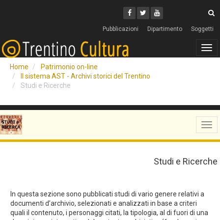
Cerca
Youtube
Facebook
Twitter
C
Pubblicazioni
Dipartimento
Soggetti
Tog
navi
Home
Patrimonio on-line
Il sistema AST - Archivi storici del Trentino
Studi e Ricerche
Tog
navi
Studi e Ricerche
In questa sezione sono pubblicati studi di vario genere relativi a
documenti d’archivio, selezionati e analizzati in base a criteri
quali il contenuto, i personaggi citati, la tipologia, al di fuori di una