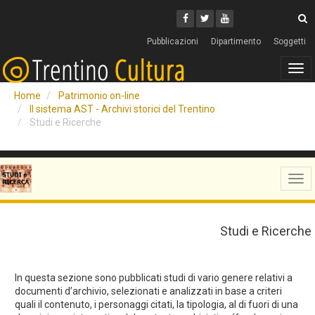
Cerca
Youtube
Facebook
Twitter
C
Pubblicazioni
Dipartimento
Soggetti
Tog
navi
Home
Patrimonio on-line
Il sistema AST - Archivi storici del Trentino
Studi e Ricerche
Tog
navi
Studi e Ricerche
In questa sezione sono pubblicati studi di vario genere relativi a
documenti d’archivio, selezionati e analizzati in base a criteri
quali il contenuto, i personaggi citati, la tipologia, al di fuori di una