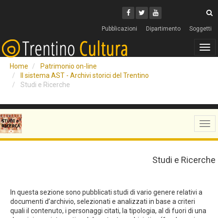
Cerca
Youtube
Facebook
Twitter
C
Pubblicazioni
Dipartimento
Soggetti
Tog
navi
Home
Patrimonio on-line
Il sistema AST - Archivi storici del Trentino
Studi e Ricerche
Tog
navi
Studi e Ricerche
In questa sezione sono pubblicati studi di vario genere relativi a
documenti d’archivio, selezionati e analizzati in base a criteri
quali il contenuto, i personaggi citati, la tipologia, al di fuori di una