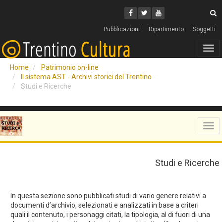
Cerca
Youtube
Facebook
Twitter
C
Pubblicazioni
Dipartimento
Soggetti
Tog
navi
Home
Patrimonio on-line
Il sistema AST - Archivi storici del Trentino
Studi e Ricerche
Tog
navi
Studi e Ricerche
In questa sezione sono pubblicati studi di vario genere relativi a
documenti d’archivio, selezionati e analizzati in base a criteri
quali il contenuto, i personaggi citati, la tipologia, al di fuori di una