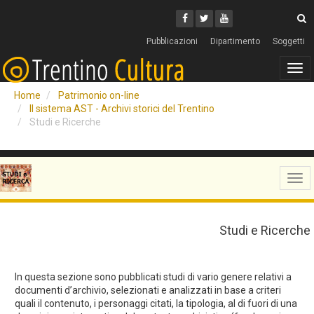
Cerca
Youtube
Facebook
Twitter
C
Pubblicazioni
Dipartimento
Soggetti
Tog
navi
Home
Patrimonio on-line
Il sistema AST - Archivi storici del Trentino
Studi e Ricerche
Tog
navi
Studi e Ricerche
In questa sezione sono pubblicati studi di vario genere relativi a
documenti d’archivio, selezionati e analizzati in base a criteri
quali il contenuto, i personaggi citati, la tipologia, al di fuori di una