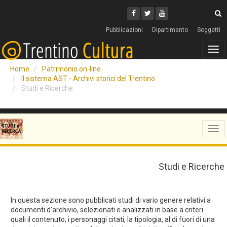
Cerca
Youtube
Facebook
Twitter
C
Pubblicazioni
Dipartimento
Soggetti
Tog
navi
Home
Patrimonio on-line
Il sistema AST - Archivi storici del Trentino
Studi e Ricerche
Tog
navi
Studi e Ricerche
In questa sezione sono pubblicati studi di vario genere relativi a
documenti d’archivio, selezionati e analizzati in base a criteri
quali il contenuto, i personaggi citati, la tipologia, al di fuori di una