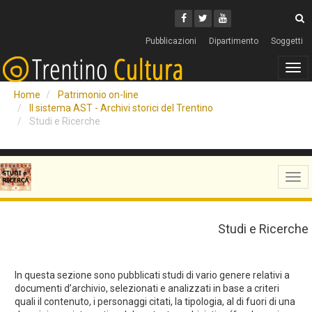
Cerca
Youtube
Facebook
Twitter
C
Pubblicazioni
Dipartimento
Soggetti
Tog
navi
Home
Patrimonio on-line
Il sistema AST - Archivi storici del Trentino
Studi e Ricerche
Tog
navi
Studi e Ricerche
In questa sezione sono pubblicati studi di vario genere relativi a
documenti d’archivio, selezionati e analizzati in base a criteri
quali il contenuto, i personaggi citati, la tipologia, al di fuori di una