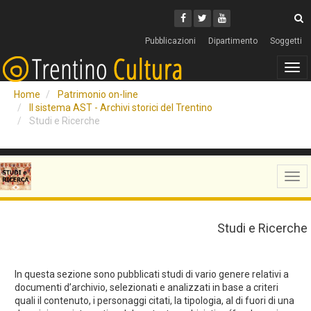
Cerca
Youtube
Facebook
Twitter
C
Pubblicazioni
Dipartimento
Soggetti
Tog
navi
Home
Patrimonio on-line
Il sistema AST - Archivi storici del Trentino
Studi e Ricerche
Tog
navi
Studi e Ricerche
In questa sezione sono pubblicati studi di vario genere relativi a
documenti d’archivio, selezionati e analizzati in base a criteri
quali il contenuto, i personaggi citati, la tipologia, al di fuori di una