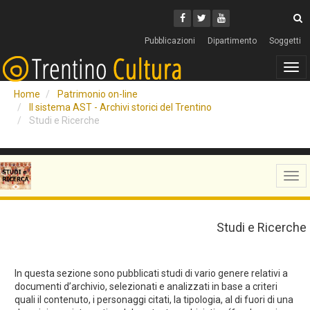
Cerca
Youtube
Facebook
Twitter
C
Pubblicazioni
Dipartimento
Soggetti
Tog
navi
Home
Patrimonio on-line
Il sistema AST - Archivi storici del Trentino
Studi e Ricerche
Tog
navi
Studi e Ricerche
In questa sezione sono pubblicati studi di vario genere relativi a
documenti d’archivio, selezionati e analizzati in base a criteri
quali il contenuto, i personaggi citati, la tipologia, al di fuori di una