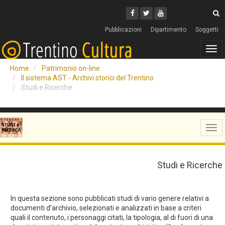
Cerca
Youtube
Facebook
Twitter
C
Pubblicazioni
Dipartimento
Soggetti
Tog
navi
Home
Patrimonio on-line
Il sistema AST - Archivi storici del Trentino
Studi e Ricerche
Tog
navi
Studi e Ricerche
In questa sezione sono pubblicati studi di vario genere relativi a
documenti d’archivio, selezionati e analizzati in base a criteri
quali il contenuto, i personaggi citati, la tipologia, al di fuori di una