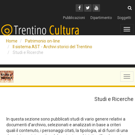
Cerca
Youtube
Facebook
Twitter
C
Pubblicazioni
Dipartimento
Soggetti
Tog
navi
Home
Patrimonio on-line
Il sistema AST - Archivi storici del Trentino
Studi e Ricerche
Tog
navi
Studi e Ricerche
In questa sezione sono pubblicati studi di vario genere relativi a
documenti d’archivio, selezionati e analizzati in base a criteri
quali il contenuto, i personaggi citati, la tipologia, al di fuori di una