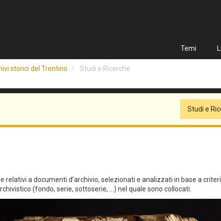
Temi
L
ivi storici del Trentino
Studi e Ricerche
Studi e Ri
relativi a documenti d’archivio, selezionati e analizzati in base a criteri qu
hivistico (fondo, serie, sottoserie, ...) nel quale sono collocati.