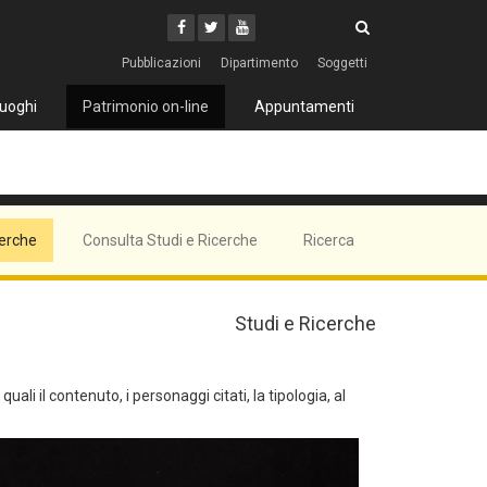
Cerca
Youtube
Facebook
Twitter
Cerca
Pubblicazioni
Dipartimento
Soggetti
uoghi
Patrimonio on-line
Appuntamenti
cerche
Consulta Studi e Ricerche
Ricerca
Studi e Ricerche
ali il contenuto, i personaggi citati, la tipologia, al