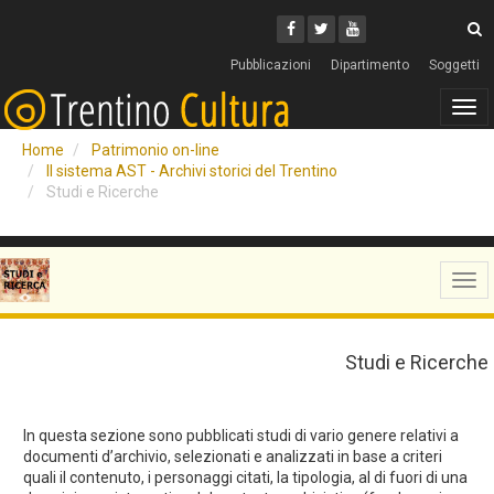
Cerca
Youtube
Facebook
Twitter
C
Pubblicazioni
Dipartimento
Soggetti
Tog
navi
Home
Patrimonio on-line
Il sistema AST - Archivi storici del Trentino
Studi e Ricerche
Tog
navi
Studi e Ricerche
In questa sezione sono pubblicati studi di vario genere relativi a
documenti d’archivio, selezionati e analizzati in base a criteri
quali il contenuto, i personaggi citati, la tipologia, al di fuori di una