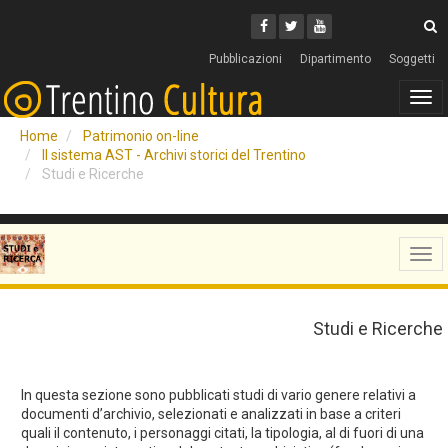
Cerca
Youtube
Facebook
Twitter
C
Pubblicazioni
Dipartimento
Soggetti
Tog
navi
Home
Patrimonio on-line
Il sistema AST - Archivi storici del Trentino
Studi e Ricerche
Tog
navi
Studi e Ricerche
In questa sezione sono pubblicati studi di vario genere relativi a
documenti d’archivio, selezionati e analizzati in base a criteri
quali il contenuto, i personaggi citati, la tipologia, al di fuori di una