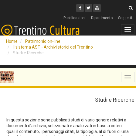
Cerca
Youtube
Facebook
Twitter
C
Pubblicazioni
Dipartimento
Soggetti
Tog
navi
Home
Patrimonio on-line
Il sistema AST - Archivi storici del Trentino
Studi e Ricerche
Tog
navi
Studi e Ricerche
In questa sezione sono pubblicati studi di vario genere relativi a
documenti d’archivio, selezionati e analizzati in base a criteri
quali il contenuto, i personaggi citati, la tipologia, al di fuori di una