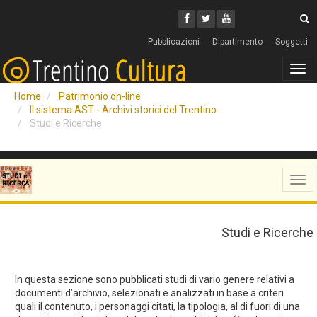
Cerca
Youtube
Facebook
Twitter
C
Pubblicazioni
Dipartimento
Soggetti
Tog
navi
Home
Patrimonio on-line
Il sistema AST - Archivi storici del Trentino
Studi e Ricerche
Tog
navi
Studi e Ricerche
In questa sezione sono pubblicati studi di vario genere relativi a
documenti d’archivio, selezionati e analizzati in base a criteri
quali il contenuto, i personaggi citati, la tipologia, al di fuori di una