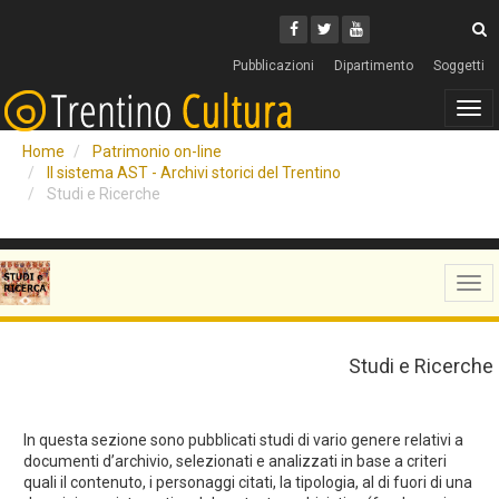
Cerca
Youtube
Facebook
Twitter
C
Pubblicazioni
Dipartimento
Soggetti
Tog
navi
Home
Patrimonio on-line
Il sistema AST - Archivi storici del Trentino
Studi e Ricerche
Tog
navi
Studi e Ricerche
In questa sezione sono pubblicati studi di vario genere relativi a
documenti d’archivio, selezionati e analizzati in base a criteri
quali il contenuto, i personaggi citati, la tipologia, al di fuori di una