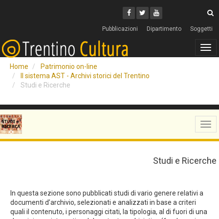
Cerca
Youtube
Facebook
Twitter
C
Pubblicazioni
Dipartimento
Soggetti
Tog
navi
Home
Patrimonio on-line
Il sistema AST - Archivi storici del Trentino
Studi e Ricerche
Tog
navi
Studi e Ricerche
In questa sezione sono pubblicati studi di vario genere relativi a
documenti d’archivio, selezionati e analizzati in base a criteri
quali il contenuto, i personaggi citati, la tipologia, al di fuori di una