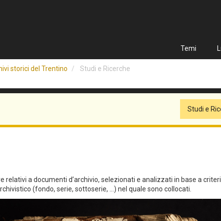
Temi
L
ivi storici del Trentino
Studi e Ricerche
Studi e Ri
relativi a documenti d’archivio, selezionati e analizzati in base a criteri qu
hivistico (fondo, serie, sottoserie, ...) nel quale sono collocati.