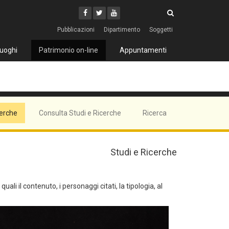
Cerca
Youtube
Facebook
Twitter
Cerca
Pubblicazioni
Dipartimento
Soggetti
uoghi
Patrimonio on-line
Appuntamenti
cerche
Consulta Studi e Ricerche
Ricerca
Studi e Ricerche
ali il contenuto, i personaggi citati, la tipologia, al