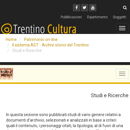
Cerca
Youtube
Facebook
Twitter
C
Pubblicazioni
Dipartimento
Soggetti
Tog
navi
Home
Patrimonio on-line
Il sistema AST - Archivi storici del Trentino
Studi e Ricerche
Tog
navi
Studi e Ricerche
In questa sezione sono pubblicati studi di vario genere relativi a
documenti d’archivio, selezionati e analizzati in base a criteri
quali il contenuto, i personaggi citati, la tipologia, al di fuori di una