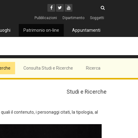
Cerca
Youtube
Facebook
Twitter
Cerca
Pubblicazioni
Dipartimento
Soggetti
uoghi
Patrimonio on-line
Appuntamenti
cerche
Consulta Studi e Ricerche
Ricerca
Studi e Ricerche
ali il contenuto, i personaggi citati, la tipologia, al