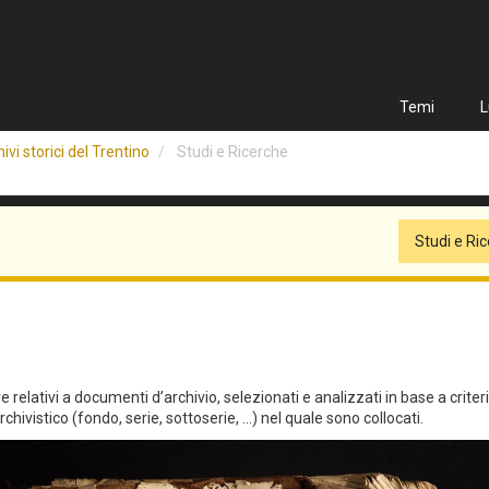
Temi
L
ivi storici del Trentino
Studi e Ricerche
Studi e Ri
relativi a documenti d’archivio, selezionati e analizzati in base a criteri qu
hivistico (fondo, serie, sottoserie, ...) nel quale sono collocati.