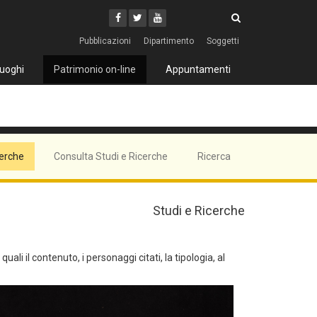
Cerca
Youtube
Facebook
Twitter
Cerca
Pubblicazioni
Dipartimento
Soggetti
uoghi
Patrimonio on-line
Appuntamenti
cerche
Consulta Studi e Ricerche
Ricerca
Studi e Ricerche
ali il contenuto, i personaggi citati, la tipologia, al