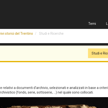
Temi
L
ivi storici del Trentino
Studi e Ricerche
Studi e Ri
relativi a documenti d’archivio, selezionati e analizzati in base a criteri qu
hivistico (fondo, serie, sottoserie, ...) nel quale sono collocati.