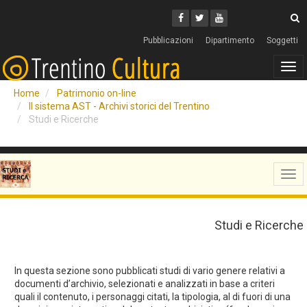
Cerca
Youtube
Facebook
Twitter
C
Pubblicazioni
Dipartimento
Soggetti
Tog
navi
Home
Patrimonio on-line
Il sistema AST - Archivi storici del Trentino
Studi e Ricerche
Tog
navi
Studi e Ricerche
In questa sezione sono pubblicati studi di vario genere relativi a
documenti d’archivio, selezionati e analizzati in base a criteri
quali il contenuto, i personaggi citati, la tipologia, al di fuori di una