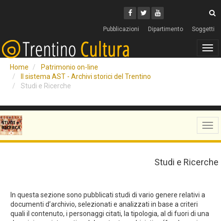
Cerca
Youtube
Facebook
Twitter
C
Pubblicazioni
Dipartimento
Soggetti
Tog
navi
Home
Patrimonio on-line
Il sistema AST - Archivi storici del Trentino
Studi e Ricerche
Tog
navi
Studi e Ricerche
In questa sezione sono pubblicati studi di vario genere relativi a
documenti d’archivio, selezionati e analizzati in base a criteri
quali il contenuto, i personaggi citati, la tipologia, al di fuori di una