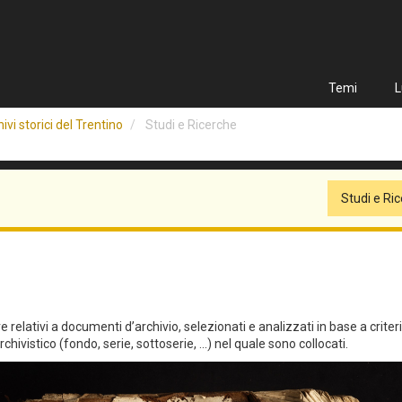
Temi
L
ivi storici del Trentino
Studi e Ricerche
Studi e Ri
relativi a documenti d’archivio, selezionati e analizzati in base a criteri qu
hivistico (fondo, serie, sottoserie, ...) nel quale sono collocati.