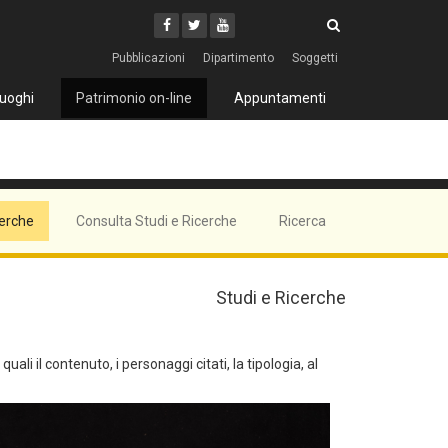
Cerca
Youtube
Facebook
Twitter
Cerca
Pubblicazioni
Dipartimento
Soggetti
uoghi
Patrimonio on-line
Appuntamenti
cerche
Consulta Studi e Ricerche
Ricerca
Studi e Ricerche
ali il contenuto, i personaggi citati, la tipologia, al