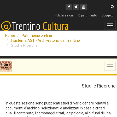
Cerca
Youtube
Facebook
Twitter
C
Pubblicazioni
Dipartimento
Soggetti
Tog
navi
Home
Patrimonio on-line
Il sistema AST - Archivi storici del Trentino
Studi e Ricerche
Tog
navi
Studi e Ricerche
In questa sezione sono pubblicati studi di vario genere relativi a
documenti d’archivio, selezionati e analizzati in base a criteri
quali il contenuto, i personaggi citati, la tipologia, al di fuori di una