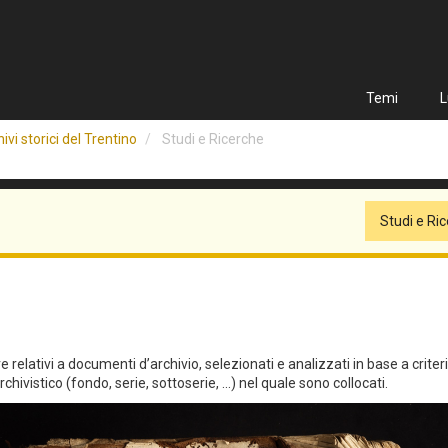
Temi
L
ivi storici del Trentino
Studi e Ricerche
Studi e Ri
relativi a documenti d’archivio, selezionati e analizzati in base a criteri qu
hivistico (fondo, serie, sottoserie, ...) nel quale sono collocati.