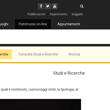
Cerca
Youtube
Facebook
Twitter
Cerca
Pubblicazioni
Dipartimento
Soggetti
uoghi
Patrimonio on-line
Appuntamenti
cerche
Consulta Studi e Ricerche
Ricerca
Studi e Ricerche
ali il contenuto, i personaggi citati, la tipologia, al