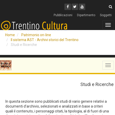
Cerca
Youtube
Facebook
Twitter
C
Pubblicazioni
Dipartimento
Soggetti
Tog
navi
Home
Patrimonio on-line
Il sistema AST - Archivi storici del Trentino
Studi e Ricerche
Tog
navi
Studi e Ricerche
In questa sezione sono pubblicati studi di vario genere relativi a
documenti d’archivio, selezionati e analizzati in base a criteri
quali il contenuto, i personaggi citati, la tipologia, al di fuori di una