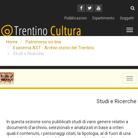
Cerca
Youtube
Facebook
Twitter
C
Pubblicazioni
Dipartimento
Soggetti
Tog
navi
Home
Patrimonio on-line
Il sistema AST - Archivi storici del Trentino
Studi e Ricerche
Tog
navi
Studi e Ricerche
In questa sezione sono pubblicati studi di vario genere relativi a
documenti d’archivio, selezionati e analizzati in base a criteri
quali il contenuto, i personaggi citati, la tipologia, al di fuori di una