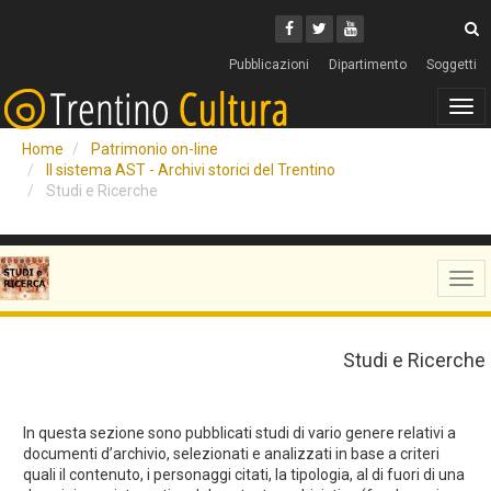
Cerca
Youtube
Facebook
Twitter
C
Pubblicazioni
Dipartimento
Soggetti
Tog
navi
Home
Patrimonio on-line
Il sistema AST - Archivi storici del Trentino
Studi e Ricerche
Tog
navi
Studi e Ricerche
In questa sezione sono pubblicati studi di vario genere relativi a
documenti d’archivio, selezionati e analizzati in base a criteri
quali il contenuto, i personaggi citati, la tipologia, al di fuori di una