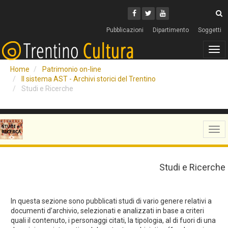
Cerca
Youtube
Facebook
Twitter
C
Pubblicazioni
Dipartimento
Soggetti
Tog
navi
Home
Patrimonio on-line
Il sistema AST - Archivi storici del Trentino
Studi e Ricerche
Tog
navi
Studi e Ricerche
In questa sezione sono pubblicati studi di vario genere relativi a
documenti d’archivio, selezionati e analizzati in base a criteri
quali il contenuto, i personaggi citati, la tipologia, al di fuori di una