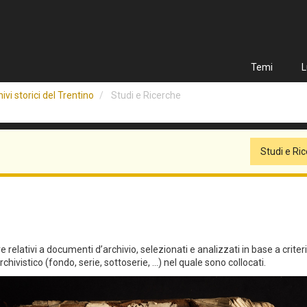
Temi
L
ivi storici del Trentino
Studi e Ricerche
Studi e Ri
relativi a documenti d’archivio, selezionati e analizzati in base a criteri qu
hivistico (fondo, serie, sottoserie, ...) nel quale sono collocati.