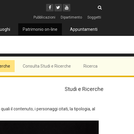
Cerca
Youtube
Facebook
Twitter
Cerca
Pubblicazioni
Dipartimento
Soggetti
uoghi
Patrimonio on-line
Appuntamenti
cerche
Consulta Studi e Ricerche
Ricerca
Studi e Ricerche
ali il contenuto, i personaggi citati, la tipologia, al