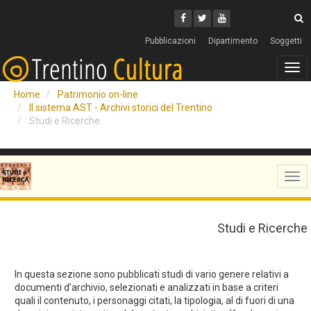
Cerca
Youtube
Facebook
Twitter
C
Pubblicazioni
Dipartimento
Soggetti
Tog
navi
Home
Patrimonio on-line
Il sistema AST - Archivi storici del Trentino
Studi e Ricerche
Tog
navi
Studi e Ricerche
In questa sezione sono pubblicati studi di vario genere relativi a
documenti d’archivio, selezionati e analizzati in base a criteri
quali il contenuto, i personaggi citati, la tipologia, al di fuori di una