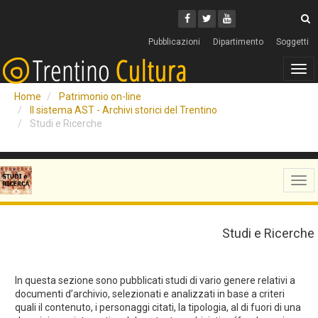
Cerca
Youtube
Facebook
Twitter
C
Pubblicazioni
Dipartimento
Soggetti
Tog
navi
Home
Patrimonio on-line
Il sistema AST - Archivi storici del Trentino
Studi e Ricerche
Tog
navi
Studi e Ricerche
In questa sezione sono pubblicati studi di vario genere relativi a
documenti d’archivio, selezionati e analizzati in base a criteri
quali il contenuto, i personaggi citati, la tipologia, al di fuori di una