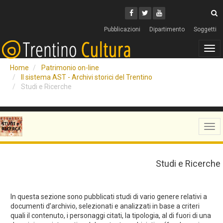
Cerca
Youtube
Facebook
Twitter
C
Pubblicazioni
Dipartimento
Soggetti
Tog
navi
Home
Patrimonio on-line
Il sistema AST - Archivi storici del Trentino
Studi e Ricerche
Tog
navi
Studi e Ricerche
In questa sezione sono pubblicati studi di vario genere relativi a
documenti d’archivio, selezionati e analizzati in base a criteri
quali il contenuto, i personaggi citati, la tipologia, al di fuori di una