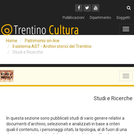
Cerca
Youtube
Facebook
Twitter
C
Pubblicazioni
Dipartimento
Soggetti
Tog
navi
Home
Patrimonio on-line
Il sistema AST - Archivi storici del Trentino
Studi e Ricerche
Tog
navi
Studi e Ricerche
In questa sezione sono pubblicati studi di vario genere relativi a
documenti d’archivio, selezionati e analizzati in base a criteri
quali il contenuto, i personaggi citati, la tipologia, al di fuori di una